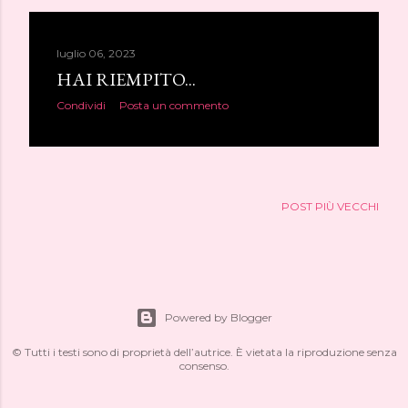
luglio 06, 2023
HAI RIEMPITO...
Condividi
Posta un commento
POST PIÙ VECCHI
Powered by Blogger
© Tutti i testi sono di proprietà dell’autrice. È vietata la riproduzione senza
consenso.